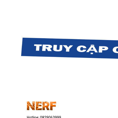
Hotline:
0829063999