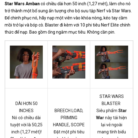
Star Wars Amban
có chiều dài hơn 50 inch (1,27 mét), làm cho nó
trở thành một bổ sung ấn tượng cho bộ sưu tập Nerf và Star Wars.
Để chinh phục nó, hãy nạp một viên vào khóa nòng, kéo tay cầm
mồi trở lại và bóp cò. Blaster đi kèm với 10 phi tiêu Nerf Elite chính
thức để nạp. Bao gồm ống ngắm mục tiêu. Không cần pin.
STAR WARS
DÀI HƠN 50
BLASTER
INCHES
BREECH LOAD,
Siêu phẩm
Star
Nó có chiều dài
PRIMING
War
này tái hiện
tuyệt vời là 50,25
HANDLE, SCOPE
lại vẻ ngoài
inch (1,27 mét)!
Đặt một phi tiêu
mang tính biểu