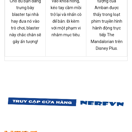
Cho dù bạn đang
vào khóa nòng,
tượng của
trưng bày
kéo tay cầm mồi
Amban được
blaster tại nhà
trở lại và nhấn cò
thấy trong loạt
hay đưa nó vào
để bắn. Đi kèm
phim truyền hình
trò chơi, blaster
với một phạm vi
hành động trực
này chắc chắn sẽ
nhắm mục tiêu.
tiếp The
gây ấn tượng!
Mandalorian trên
Disney Plus.