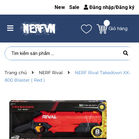
New
Sale
Đăng nhập
/
Đăng ký
Giỏ hàng
Trang chủ
NERF Rival
NERF Rival Takedown XX-
800 Blaster ( Red )