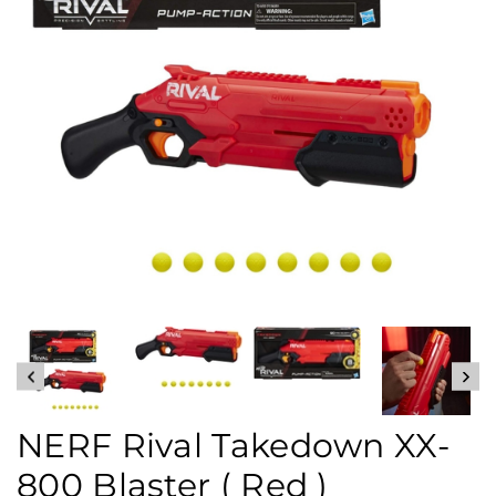
NERF Rival Takedown XX-
800 Blaster ( Red )