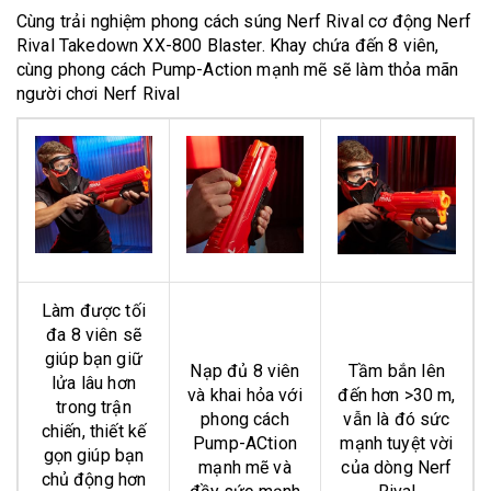
Cùng trải nghiệm phong cách súng Nerf Rival cơ động Nerf
Rival Takedown XX-800 Blaster. Khay chứa đến 8 viên,
cùng phong cách Pump-Action mạnh mẽ sẽ làm thỏa mãn
người chơi Nerf Rival
Làm được tối
đa 8 viên sẽ
giúp bạn giữ
Nạp đủ 8 viên
Tầm bắn lên
lửa lâu hơn
và khai hỏa với
đến hơn >30 m,
trong trận
phong cách
vẫn là đó sức
chiến, thiết kế
Pump-ACtion
mạnh tuyệt vời
gọn giúp bạn
mạnh mẽ và
của dòng Nerf
chủ động hơn