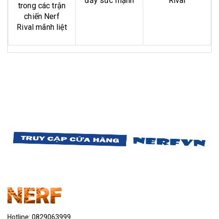
đầy sức mạnh
Rival
trong các trận
chiến Nerf
Rival mãnh liệt
Hotline:
0829063999