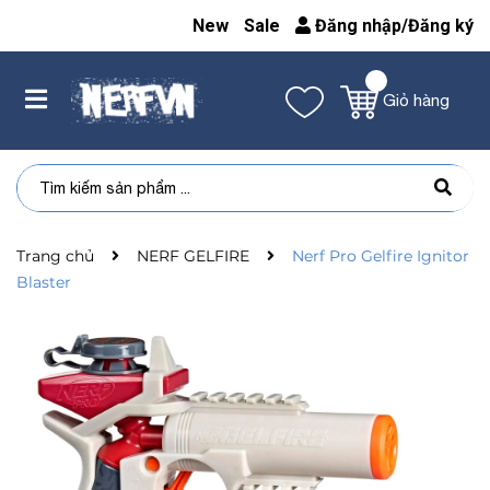
New
Sale
Đăng nhập
/
Đăng ký
Giỏ hàng
Trang chủ
NERF GELFIRE
Nerf Pro Gelfire Ignitor
Blaster