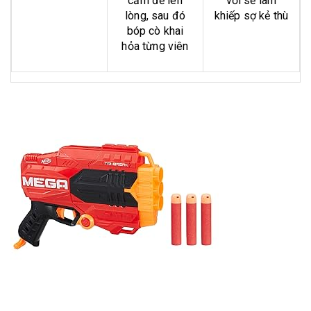
cầm để lên
vời sẽ làm
lòng, sau đó
khiếp sợ kẻ thù
bóp cò khai
hỏa từng viên