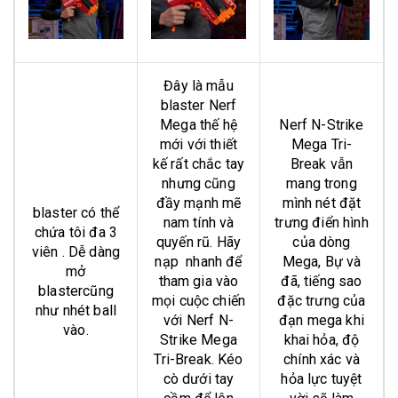
Đây là mẫu
blaster Nerf
Mega thế hệ
Nerf N-Strike
mới với thiết
Mega Tri-
kế rất chắc tay
Break vẫn
nhưng cũng
mang trong
đầy mạnh mẽ
mình nét đặt
blaster có thể
nam tính và
trưng điển hình
chứa tôi đa 3
quyến rũ. Hãy
của dòng
viên . Dễ dàng
nạp nhanh để
Mega, Bự và
mở
tham gia vào
đã, tiếng sao
blastercũng
mọi cuộc chiến
đặc trưng của
như nhét ball
với Nerf N-
đạn mega khi
vào.
Strike Mega
khai hỏa, độ
Tri-Break. Kéo
chính xác và
cò dưới tay
hỏa lực tuyệt