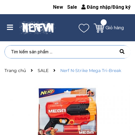
New
Sale
Đăng nhập
/
Đăng ký
Giỏ hàng
Trang chủ
SALE
Nerf N-Strike Mega Tri-Break