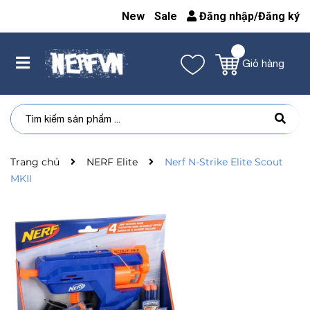
New
Sale
Đăng nhập
/
Đăng ký
Giỏ hàng
Trang chủ
NERF Elite
Nerf N-Strike Elite Scout
MKII