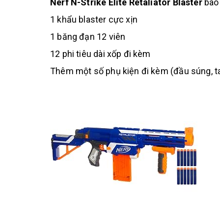
Nerf N-Strike Elite Retaliator Blaster
bao
1 khẩu blaster cực xịn
1 băng đạn 12 viên
12 phi tiêu dài xốp đi kèm
Thêm một số phụ kiện đi kèm (đầu súng, tay