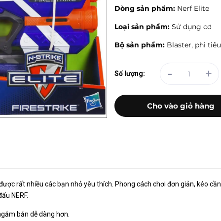
Dòng sản phẩm:
Nerf Elite
Loại sản phẩm:
Sử dụng cơ
Bộ sản phẩm:
Blaster, phi tiê
-
+
Số lượng:
Cho vào giỏ hàng
ục được rất nhiều các bạn nhỏ yêu thích. Phong cách chơi đơn giản, kéo cầ
 đấu NERF.
n ngắm bắn dễ dàng hơn.