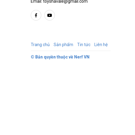
Email:
toyshavale@gmail.com
Trang chủ
Sản phẩm
Tin tức
Liên hệ
© Bản quyền thuộc về
Nerf VN