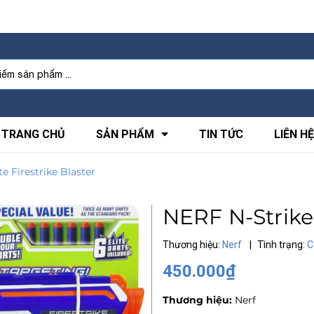
TRANG CHỦ
SẢN PHẨM
TIN TỨC
LIÊN HỆ
e Firestrike Blaster
NERF N-Strike 
Thương hiệu:
Nerf
|
Tình trạng:
C
450.000₫
Thương hiệu:
Nerf