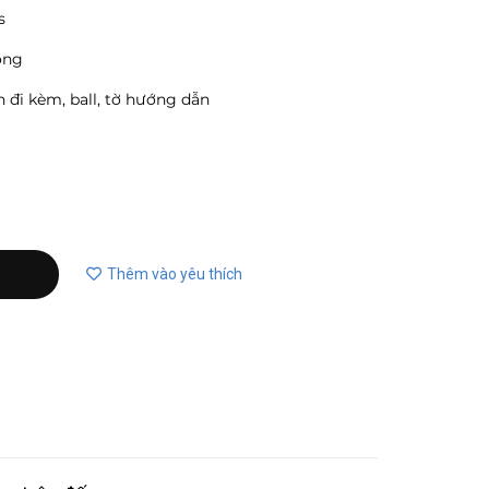
s
ộng
n đi kèm, ball, tờ hướng dẫn
Thêm vào yêu thích