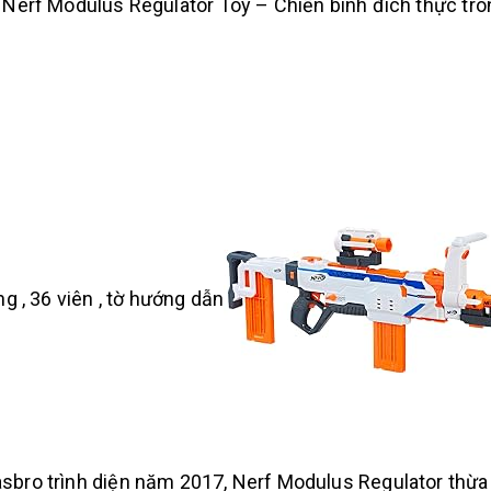
Nerf Modulus Regulator Toy – Chiến binh đích thực tro
g , 36 viên , tờ hướng dẫn
bro trình diện năm 2017, Nerf Modulus Regulator thừa