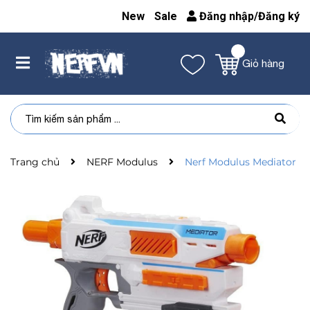
New
Sale
Đăng nhập
/
Đăng ký
Giỏ hàng
Trang chủ
NERF Modulus
Nerf Modulus Mediator