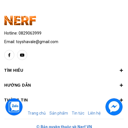
Hotline:
0829063999
Email:
toyshavale@gmail.com
TÌM HIỂU
HƯỚNG DẪN
THÔNG TIN
Trang chủ
Sản phẩm
Tin tức
Liên hệ
© Bản quyền thuộc về
Nerf VN