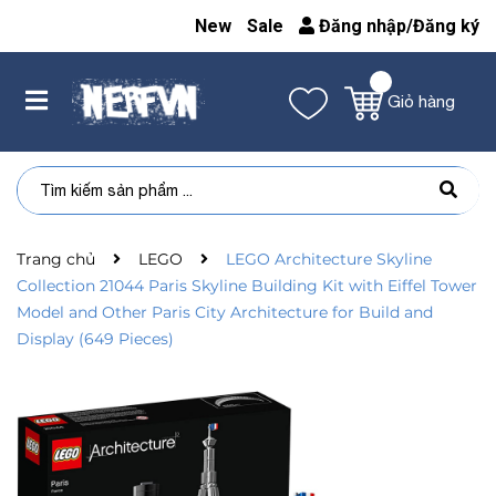
New
Sale
Đăng nhập
/
Đăng ký
Giỏ hàng
Trang chủ
LEGO
LEGO Architecture Skyline
Collection 21044 Paris Skyline Building Kit with Eiffel Tower
Model and Other Paris City Architecture for Build and
Display (649 Pieces)